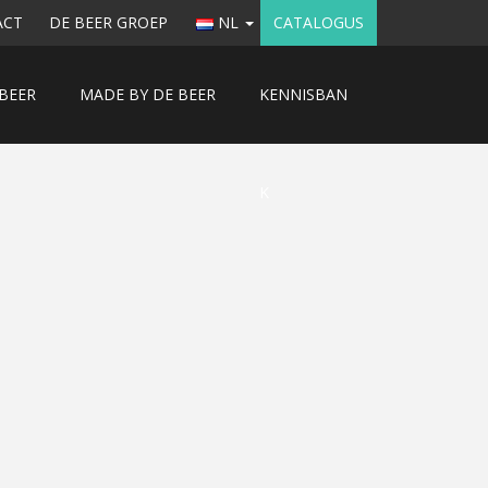
ACT
DE BEER GROEP
NL
CATALOGUS
BEER
MADE BY DE BEER
KENNISBAN
K